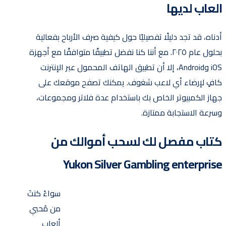
العاب لديها
أدناه، قد تجد دليلًا تفصيليًا حول كيفية صرف الأرباح بفعالية
بحلول عام ٢٠٢٥. مع أننا كنا نفضل تطبيقًا متوافقًا مع أجهزة
iOS وAndroid، إلا أن تطبيق الهاتف المحمول عبر الإنترنت
كافٍ لإرضاء أي لاعب شغوف. يمكنك تصفح موقعك على
جهاز الكمبيوتر الخاص بك باستخدام عدة فلاتر ومجموعات،
وسرعة الاستجابة ممتازة.
كتاب مفصل لك لسحب أموالك من
Yukon Silver Gambling enterprise
سواءً كنتَ
من مُحبي
ألعاب