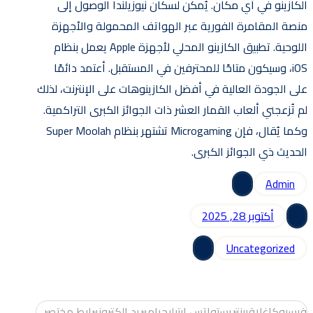
الكازينو في أي مكان. يُمكن لسكان نيوزيلندا الوصول إلى
منصة المقامرة الفورية عبر الهواتف المحمولة والأجهزة
اللوحية. تطبيق الكازينو المحلي لأجهزة Apple يعمل بنظام
iOS، وسيكون متاحًا للمحترفين في المستقبل. أعتمد دائمًا
على الجودة العالية في أفضل الكازينوهات على الإنترنت، لذلك
لم تُزعجني ألعاب القمار العشر ذات الجوائز الكبرى التراكمية.
وكما يُقال، فإن Microgaming تشتهر بنظام Super Moolah
الحديث ذي الجوائز الكبرى.
Admin
أكتوبر 28, 2025
Uncategorized
فيسبوك
إغلاق
بينتريست
واتس اب
تيليجرام
بريد إلكتروني
رابط مختصر