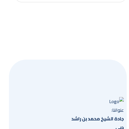
احصل
عنواننا:
جادة الشيخ محمد بن راشد
دبي