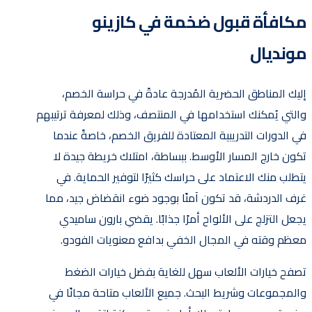
مكافأة قبول ضخمة في كازينو
مونديال
إليك المناطق الحضرية المُدرجة عادةً في حراسة الخصم،
والتي يُمكنك استخدامها في المنتصف، وذلك لمعرفة ترتيبهم
في الدورات التدريبية المعتادة للفريق الخصم، خاصةً عندما
تكون خارج المسار الأوسط. ببساطة، امتلاك خريطة جيدة لا
يتطلب منك الاعتماد على حراسك كثيرًا لتوفير الحماية. في
غرف الدردشة، قد تكون آمنًا بوجود ضوء انقضاض جيد، مما
يجعل التزلج على الألواح أمرًا جذابًا. يقضي بارون ساميدي
معظم وقته في المجال الخفي بدافع معنويات الفودو.
تصفح خيارات الألعاب سهل للغاية بفضل خيارات الضغط
والمجموعات وشريط البحث. جميع الألعاب متاحة مجانًا في