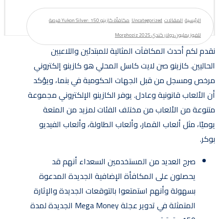
الرئيسية
المقالات
Uncategorized
مكافأة كازينو Yukon Silver: 150 فرصة
للفوز بمليون دولار كندي 2025 Morphoziz
نقدم لكم أحدث المكافآت المثالية للمبتدئين واللاعبين
الحاليين. كازينو صن لايت كاسل المحلي هو كازينو إلكتروني
مرخص ومسجل من قبل الجهات الحكومية في بنما، ويؤكد
أن الألعاب قانونية وعادل.
يوفر الكازينو الإلكتروني مجموعة
متنوعة من الألعاب من مختلف الفئات لمزيد من المتعة
يوميًا، مثل ألعاب القمار، وألعاب الطاولة، وألعاب الفيديو
بوكر.
صرح العديد من المستخدمين السعداء أنهم قد
يحصلون على المكافأة الإضافية الجديدة المدعوة
بسهولة وأنهم استمتعوا بالتوقعات الجديدة والإثارة
المتمثلة في تدوير عجلة Mega Money الجديدة لمدة