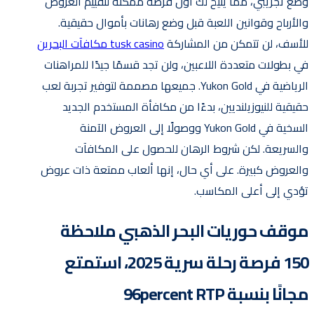
وضع تجريبي، مما يتيح لك أول فرصة ممكنة لتقييم العروض
والأرباح وقوانين اللعبة قبل وضع رهانات بأموال حقيقية.
للأسف، لن تتمكن من المشاركة
tusk casino مكافآت البحرين
في بطولات متعددة اللاعبين، ولن تجد قسمًا جيدًا للمراهنات
الرياضية في Yukon Gold. جميعها مصممة لتوفير تجربة لعب
حقيقية للنيوزيلنديين، بدءًا من مكافأة المستخدم الجديد
السخية في Yukon Gold ووصولًا إلى العروض الآمنة
والسريعة. لكن شروط الرهان للحصول على المكافآت
والعروض كبيرة. على أي حال، إنها ألعاب ممتعة ذات عروض
تؤدي إلى أعلى المكاسب.
موقف حوريات البحر الذهبي ملاحظة
150 فرصة رحلة سرية 2025، استمتع
مجانًا بنسبة 96percent RTP