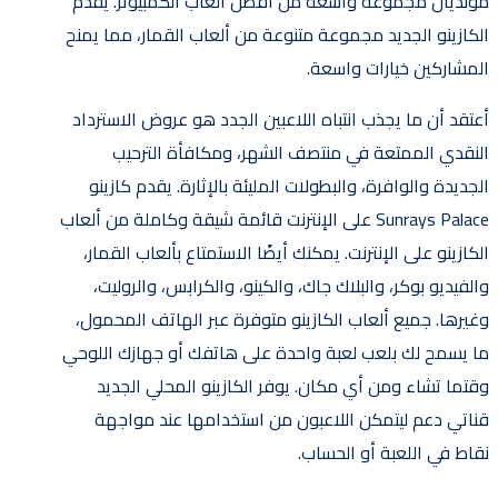
مونديال مجموعة واسعة من أفضل ألعاب الكمبيوتر. يقدم
الكازينو الجديد مجموعة متنوعة من ألعاب القمار، مما يمنح
المشاركين خيارات واسعة.
أعتقد أن ما يجذب انتباه اللاعبين الجدد هو عروض الاسترداد
النقدي الممتعة في منتصف الشهر، ومكافأة الترحيب
الجديدة والوافرة، والبطولات المليئة بالإثارة. يقدم كازينو
Sunrays Palace على الإنترنت قائمة شيقة وكاملة من ألعاب
الكازينو على الإنترنت. يمكنك أيضًا الاستمتاع بألعاب القمار،
والفيديو بوكر، والبلاك جاك، والكينو، والكرابس، والروليت،
وغيرها. جميع ألعاب الكازينو متوفرة عبر الهاتف المحمول،
ما يسمح لك بلعب لعبة واحدة على هاتفك أو جهازك اللوحي
وقتما تشاء ومن أي مكان. يوفر الكازينو المحلي الجديد
قناتي دعم ليتمكن اللاعبون من استخدامها عند مواجهة
نقاط في اللعبة أو الحساب.