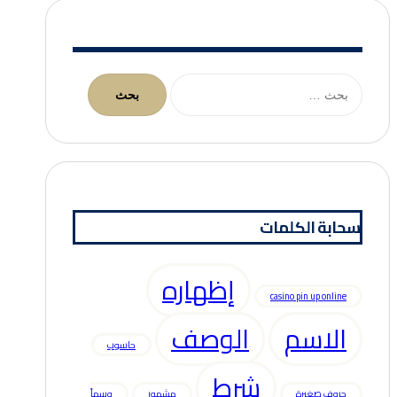
البحث
عن:
سحابة الكلمات
إظهاره
casino pin up online
الاسم
الوصف
حاسوب
شرط
حروف صغيرة
مشهور
وسماً