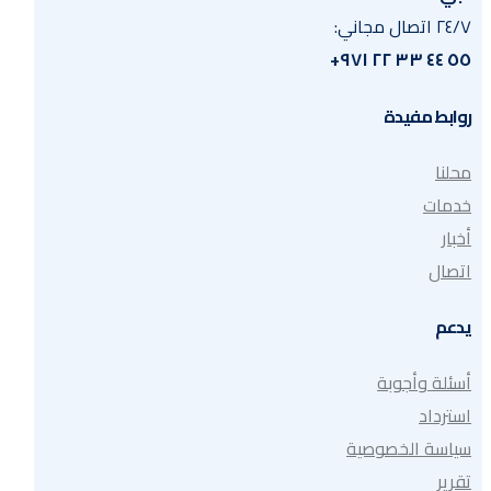
٢٤/٧ اتصال مجاني:
٥٥ ٤٤ ٣٣ ٢٢ ٩٧١+
روابط مفيدة
محلنا
خدمات
أخبار
اتصال
يدعم
أسئلة وأجوبة
استرداد
سياسة الخصوصية
تقرير