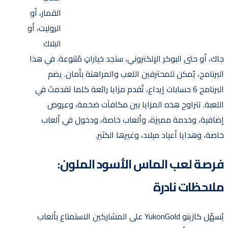
القمار، أو
الروليت، أو
البلاك
جاك، أو حتى البوكر الإلكتروني، ستجد خياراتٍ مُتنوعة. في هذا
البرنامج، يُمكن للمحترفين اللعب والمراهنة بأمان. يضم
البرنامج 6 حسابات إيداع، تُقدم مزايا رائعة كلما تقدمتَ في
اللعبة. تتراوح هذه المزايا بين مكافآت ضخمة، وعروض
إضافية، وخدمة مميزة، وألعاب خاصة، ودخول في ألعاب
خاصة، وهدايا أعياد ميلاد، وغيرها الكثير.
فرصة لعب الماس الأسود الملون:
ملاحظات نادرة
يُسهّل كازينو YukonGold على المشاركين الاستمتاع بألعاب