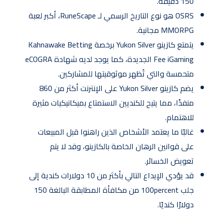
150 دقيقة.
OSRS هو نوع التاريخ الرسمي لـ RuneScape، أكبر لعبة
MMORPG مجانية.
يتمتع كازينو Yukon Silver برخصة Kahnawake Betting
Fee iGaming الجديدة، كما يوجد لديه شهادة eCOGRA
متحمسة والتي تُظهر موثوقيتها للمشاركين.
يضم كازينو Yukon Silver على الإنترنت أكثر من 860
منفذًا، مما يتيح للكنديين الاستمتاع بميكانيكيات مثيرة
للاهتمام.
غالبًا ما يعتمد الأشخاص الذين راهنوا قبل المبيعات
على قوانين الرهان الخاصة بالكازينو، وقد لا يتم
تعويض الخسائر.
قد يؤدي الإيداع التالي بأكثر من 10 دولارات كندية إلى
جلب 100percent من مكافأة المطابقة البالغة 150
دولارًا كنديًا.