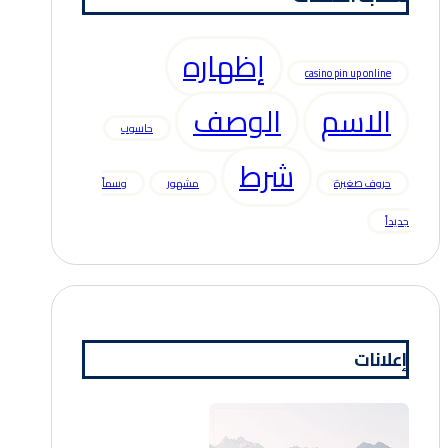
إظهاره
casino pin up online
الاسم
الوصف
حاسوب
شرط
حروف صغيرة
مشهور
وسماً
جديداً
إعلانات