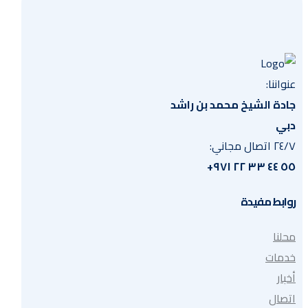
عنواننا:
جادة الشيخ محمد بن راشد
دبي
٢٤/٧ اتصال مجاني:
٥٥ ٤٤ ٣٣ ٢٢ ٩٧١+
روابط مفيدة
محلنا
خدمات
أخبار
اتصال