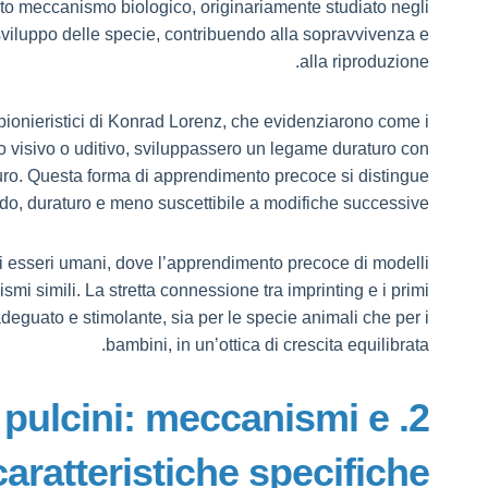
sto meccanismo biologico, originariamente studiato negli
o sviluppo delle specie, contribuendo alla sopravvivenza e
alla riproduzione.
i pionieristici di Konrad Lorenz, che evidenziarono come i
o visivo o uditivo, sviluppassero un legame duraturo con
uro. Questa forma di apprendimento precoce si distingue
ido, duraturo e meno suscettibile a modifiche successive.
i esseri umani, dove l’apprendimento precoce di modelli
ismi simili. La stretta connessione tra imprinting e i primi
adeguato e stimolante, sia per le specie animali che per i
bambini, in un’ottica di crescita equilibrata.
ei pulcini: meccanismi e
caratteristiche specifiche