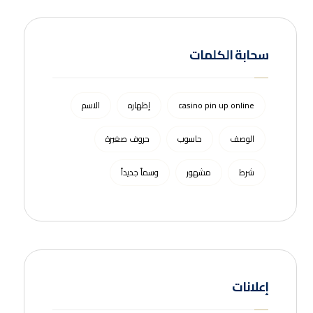
سحابة الكلمات
casino pin up online
إظهاره
الاسم
الوصف
حاسوب
حروف صغيرة
شرط
مشهور
وسماً جديداً
إعلانات