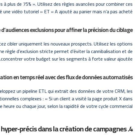
es à plus de 75% ». Utilisez des règles avancées pour combiner ces
 une vidéo tutoriel » ET « A ajouté au panier mais n’a pas acheté ».
e d’audiences exclusions pour affiner la précision du ciblage
tez cibler uniquement les nouveaux prospects. Utilisez les options
 règle d’exclusion stricte permet d’éviter la cannibalisation et de
concentrer votre budget sur les segments à forte valeur ajoutée.
ation en temps réel avec des flux de données automatisés
eloppez un pipeline ETL qui extrait des données de votre CRM, les
ionnelles complexes : « Si un client a visité la page produit X dans
 heure ou chaque jour, selon la rapidité de votre cycle commercial.
4. Application des méthodes pour un ciblage hyper-précis dans la création de campagnes