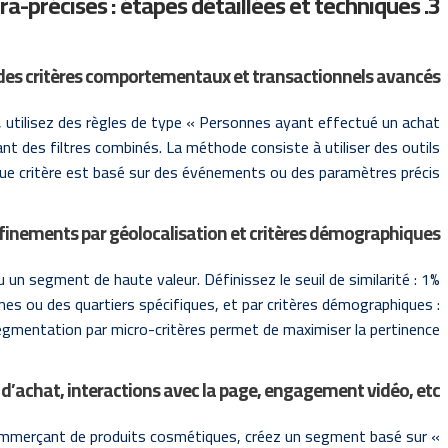
3. Construction d’audiences ultra-précises : étapes détaillées et techniques
 des critères comportementaux et transactionnels avancés
, utilisez des règles de type « Personnes ayant effectué un achat
nt des filtres combinés. La méthode consiste à utiliser des outils
que critère est basé sur des événements ou des paramètres précis.
t affinements par géolocalisation et critères démographiques
 un segment de haute valeur. Définissez le seuil de similarité : 1%
nes ou des quartiers spécifiques, et par critères démographiques :
segmentation par micro-critères permet de maximiser la pertinence.
d’achat, interactions avec la page, engagement vidéo, etc.
-commerçant de produits cosmétiques, créez un segment basé sur «