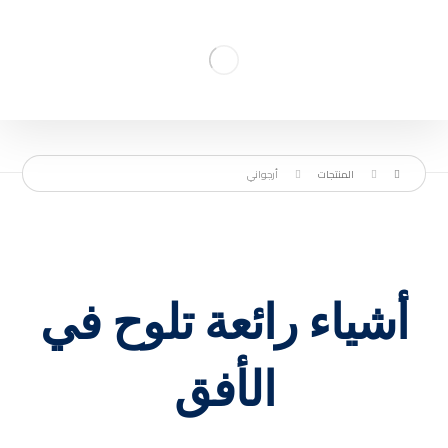
المنتجات
أرجواني
أشياء رائعة تلوح في
الأفق