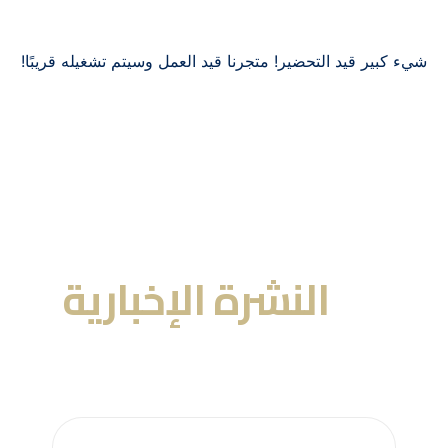
شيء كبير قيد التحضير! متجرنا قيد العمل وسيتم تشغيله قريبًا!
عنا
النشرة الإخبارية
احصل على التحديثات عن طريق الاشتراك في النشرة
الإخبارية الأسبوعية