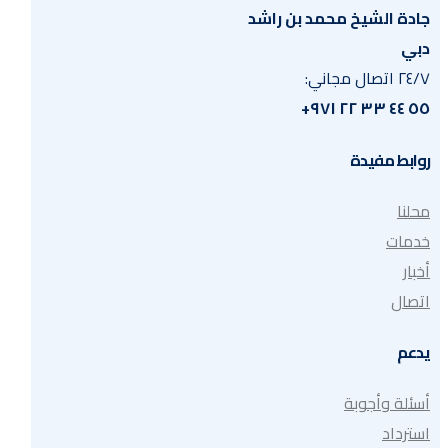
جادة الشيخ محمد بن راشد
دبي
٢٤/٧ اتصال مجاني:
٥٥ ٤٤ ٣٣ ٢٢ ٩٧١+
روابط مفيدة
محلنا
خدمات
أخبار
اتصال
يدعم
أسئلة وأجوبة
استرداد