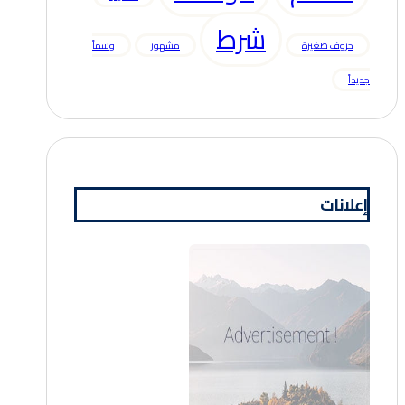
شرط
حروف صغيرة
مشهور
وسماً
جديداً
إعلانات