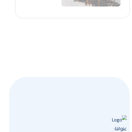
احصل
عنواننا: