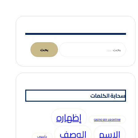
البحث
عن:
سحابة الكلمات
إظهاره
casino pin up online
الاسم
الوصف
حاسوب