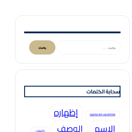
البحث
عن:
سحابة الكلمات
إظهاره
casino pin up online
الاسم
الوصف
حاسوب