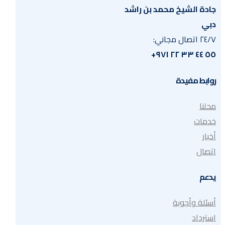
جادة الشيخ محمد بن راشد
دبي
٢٤/٧ اتصال مجاني:
٥٥ ٤٤ ٣٣ ٢٢ ٩٧١+
روابط مفيدة
محلنا
خدمات
أخبار
اتصال
يدعم
أسئلة وأجوبة
استرداد