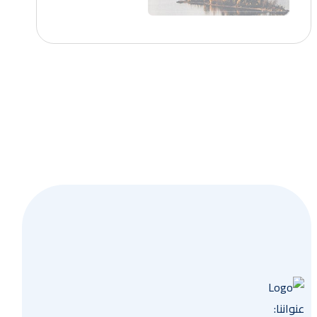
احصل
عنواننا: