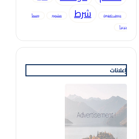
شرط
حروف صغيرة
مشهور
وسماً
جديداً
إعلانات