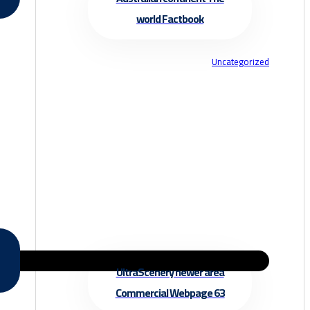
world Factbook
Uncategorized
UltraScenery newer area
Commercial Webpage 63