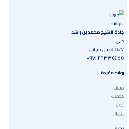
عنواننا:
جادة الشيخ محمد بن راشد
دبي
٢٤/٧ اتصال مجاني:
٥٥ ٤٤ ٣٣ ٢٢ ٩٧١+
روابط مفيدة
محلنا
خدمات
أخبار
اتصال
يدعم