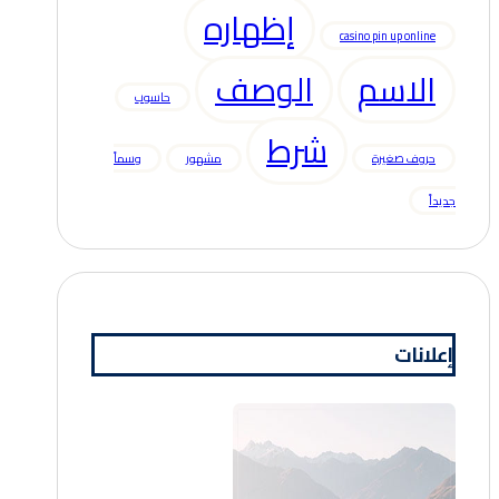
إظهاره
casino pin up online
الاسم
الوصف
حاسوب
شرط
حروف صغيرة
مشهور
وسماً
جديداً
إعلانات