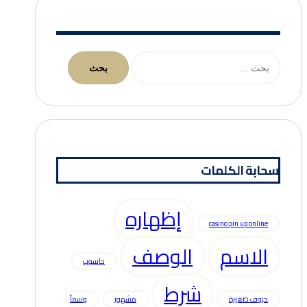
البحث
عن:
سحابة الكلمات
إظهاره
casino pin up online
الاسم
الوصف
حاسوب
شرط
حروف صغيرة
مشهور
وسماً