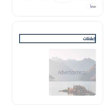
جديداً
إعلانات