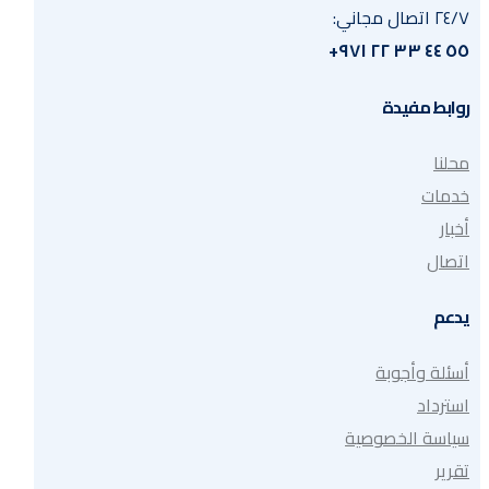
٢٤/٧ اتصال مجاني:
٥٥ ٤٤ ٣٣ ٢٢ ٩٧١+
روابط مفيدة
محلنا
خدمات
أخبار
اتصال
يدعم
أسئلة وأجوبة
استرداد
سياسة الخصوصية
تقرير