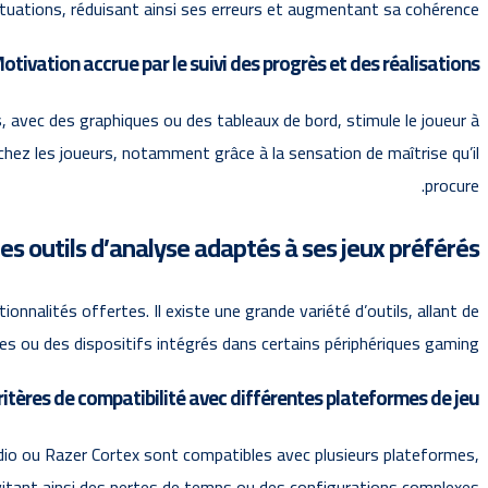
ituations, réduisant ainsi ses erreurs et augmentant sa cohérence.
otivation accrue par le suivi des progrès et des réalisations
s, avec des graphiques ou des tableaux de bord, stimule le joueur à
chez les joueurs, notamment grâce à la sensation de maîtrise qu’il
procure.
s outils d’analyse adaptés à ses jeux préférés ?
onnalités offertes. Il existe une grande variété d’outils, allant de
les ou des dispositifs intégrés dans certains périphériques gaming.
ritères de compatibilité avec différentes plateformes de jeu
tudio ou Razer Cortex sont compatibles avec plusieurs plateformes,
 évitant ainsi des pertes de temps ou des configurations complexes.