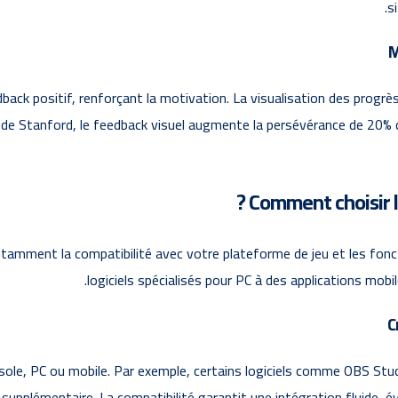
s
M
back positif, renforçant la motivation. La visualisation des progrè
é de Stanford, le feedback visuel augmente la persévérance de 20% 
Comment choisir le
notamment la compatibilité avec votre plateforme de jeu et les foncti
logiciels spécialisés pour PC à des applications mobi
C
 console, PC ou mobile. Par exemple, certains logiciels comme OBS S
l supplémentaire. La compatibilité garantit une intégration fluide,