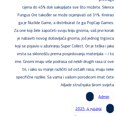
cijena do 45% dok sakupljate sve što možete. Silence
Fungus Ore također se može ocjenjivati ​​od 31%. Kreirao
ga je Nuclide Game, a distribuirat će ga PopCap Games.
Za one koji žele započeti svoju liniju gnoma, vaš prvi korak
je nabaviti novog dobavljača gnoma, još jednog trgovca
koji se pojavio u ažuriranju Super Collect. On je teška i jaka
vrsta sa sklonošću prema posjedovanju materijala – i to
ime. Gnomi imaju više podrasa od nekih drugih rasa iz ove
tri, i iako su manje različiti od ostalih rasa, imaju neke
specifične razlike. Sa vama i vašom porodicom imat ćete
hiljade stručnjaka širom svijeta.
Admin
نوفمبر 4, 2025