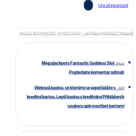
Uncategorized
فيسبوك
إغلاق
بينتريست
واتس اب
تيليجرام
بريد إلكتروني
رابط مختصر
MegaJackpots Fantastic Goddess Slot
سابق
Pogledajte komentar odmah
Webová kasina, se kterými se vypořádáte s
التالي
kreditní kartou, Lepší kasina s kreditními Přihlášení k
souboru apk mostbet kartami