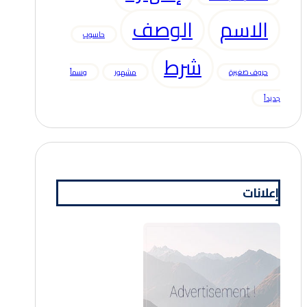
الاسم
الوصف
حاسوب
شرط
حروف صغيرة
مشهور
وسماً
جديداً
إعلانات