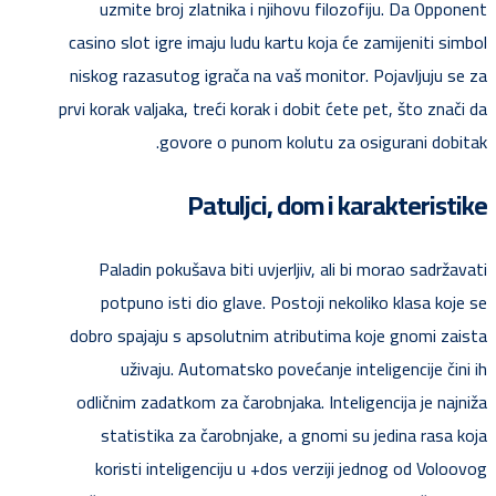
uzmite broj zlatnika i njihovu filozofiju. Da Opponent
casino slot igre imaju ludu kartu koja će zamijeniti simbol
niskog razasutog igrača na vaš monitor.
Pojavljuju se za
prvi korak valjaka, treći korak i dobit ćete pet, što znači da
govore o punom kolutu za osigurani dobitak.
Patuljci, dom i karakteristike
Paladin pokušava biti uvjerljiv, ali bi morao sadržavati
potpuno isti dio glave. Postoji nekoliko klasa koje se
dobro spajaju s apsolutnim atributima koje gnomi zaista
uživaju. Automatsko povećanje inteligencije čini ih
odličnim zadatkom za čarobnjaka. Inteligencija je najniža
statistika za čarobnjake, a gnomi su jedina rasa koja
koristi inteligenciju u +dos verziji jednog od Voloovog