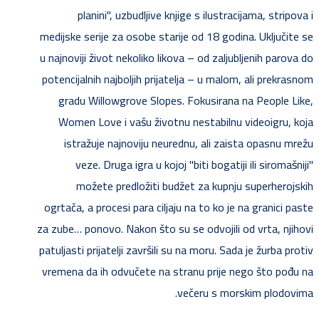
planini", uzbudljive knjige s ilustracijama, stripova i
medijske serije za osobe starije od 18 godina. Uključite se
u najnoviji život nekoliko likova – od zaljubljenih parova do
potencijalnih najboljih prijatelja – u malom, ali prekrasnom
gradu Willowgrove Slopes. Fokusirana na People Like,
Women Love i vašu životnu nestabilnu videoigru, koja
istražuje najnoviju neurednu, ali zaista opasnu mrežu
veze. Druga igra u kojoj "biti bogatiji ili siromašniji"
možete predložiti budžet za kupnju superherojskih
ogrtača, a procesi para ciljaju na to ko je na granici paste
za zube… ponovo. Nakon što su se odvojili od vrta, njihovi
patuljasti prijatelji završili su na moru. Sada je žurba protiv
vremena da ih odvučete na stranu prije nego što pođu na
večeru s morskim plodovima.