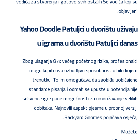
vodiča za stvorenja i gotovo svih ostalih 5e vodiča koji su
objavljeni.
Yahoo Doodle Patuljci u dvorištu uživaju
u igrama u dvorištu Patuljci danas
Zbog ulaganja 87x većeg početnog rizika, profesionalci
mogu kupiti ovu uzbudljivu sposobnost u bilo kojem
trenutku. To im omogućava da zaobiđu uobičajene
standarde pisanja i odmah se upuste u potencijalnije
sekvence igre pune mogućnosti za umnožavanje velikih
dobitaka. Najnoviji aspekt pjesme u probnoj verziji
Backyard Gnomes pojačava osjećaj.
Možete