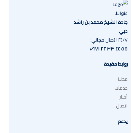
عنواننا:
جادة الشيخ محمد بن راشد
دبي
٢٤/٧ اتصال مجاني:
٥٥ ٤٤ ٣٣ ٢٢ ٩٧١+
روابط مفيدة
محلنا
خدمات
أخبار
اتصال
يدعم