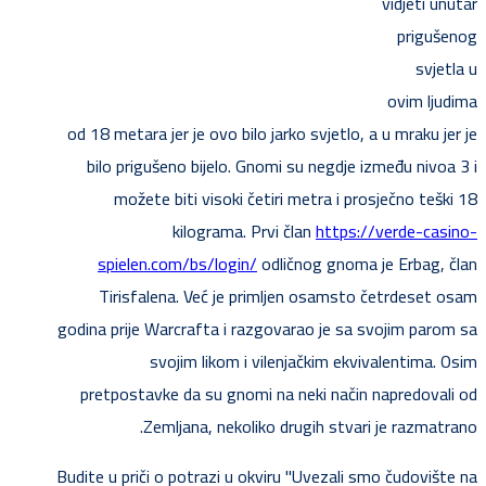
vidjeti unutar
prigušenog
svjetla u
ovim ljudima
od 18 metara jer je ovo bilo jarko svjetlo, a u mraku jer je
bilo prigušeno bijelo. Gnomi su negdje između nivoa 3 i
možete biti visoki četiri metra i prosječno teški 18
kilograma. Prvi član
https://verde-casino-
spielen.com/bs/login/
odličnog gnoma je Erbag, član
Tirisfalena. Već je primljen osamsto četrdeset osam
godina prije Warcrafta i razgovarao je sa svojim parom sa
svojim likom i vilenjačkim ekvivalentima. Osim
pretpostavke da su gnomi na neki način napredovali od
Zemljana, nekoliko drugih stvari je razmatrano.
Budite u priči o potrazi u okviru "Uvezali smo čudovište na