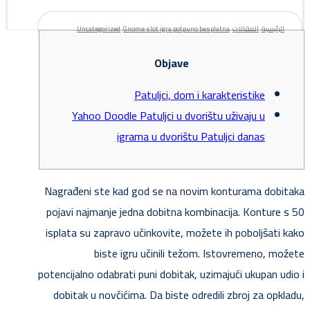
الرئيسية
المقالات
Gnome slot igra potpuno besplatna
Uncategorized
Objave
Patuljci, dom i karakteristike
Yahoo Doodle Patuljci u dvorištu uživaju u
igrama u dvorištu Patuljci danas
Nagrađeni ste kad god se na novim konturama dobitaka
pojavi najmanje jedna dobitna kombinacija. Konture s 50
isplata su zapravo učinkovite, možete ih poboljšati kako
biste igru ​​učinili težom. Istovremeno, možete
potencijalno odabrati puni dobitak, uzimajući ukupan udio i
dobitak u novčićima. Da biste odredili zbroj za opkladu,