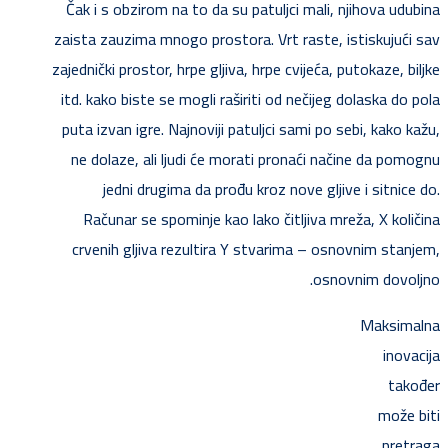
Čak i s obzirom na to da su patuljci mali, njihova udubina
zaista zauzima mnogo prostora. Vrt raste, istiskujući sav
zajednički prostor, hrpe gljiva, hrpe cvijeća, putokaze, biljke
itd. kako biste se mogli raširiti od nečijeg dolaska do pola
puta izvan igre. Najnoviji patuljci sami po sebi, kako kažu,
ne dolaze, ali ljudi će morati pronaći načine da pomognu
jedni drugima da prođu kroz nove gljive i sitnice do.
Računar se spominje kao lako čitljiva mreža, X količina
crvenih gljiva rezultira Y stvarima – osnovnim stanjem,
osnovnim dovoljno.
Maksimalna
inovacija
također
može biti
pretraga