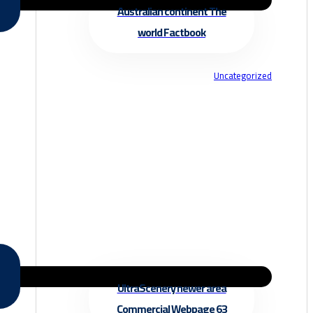
Australian continent The
world Factbook
Uncategorized
UltraScenery newer area
Commercial Webpage 63