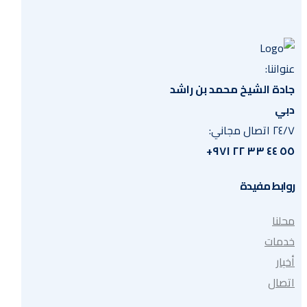
عنواننا:
جادة الشيخ محمد بن راشد
دبي
٢٤/٧ اتصال مجاني:
٥٥ ٤٤ ٣٣ ٢٢ ٩٧١+
روابط مفيدة
محلنا
خدمات
أخبار
اتصال