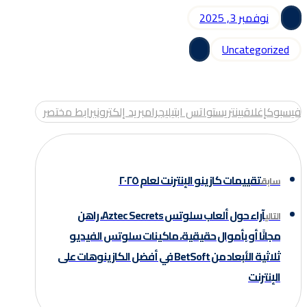
نوفمبر 3, 2025
Uncategorized
فيسبوك
إغلاق
بينتريست
واتس اب
تيليجرام
بريد إلكتروني
رابط مختصر
تقييمات كازينو الإنترنت لعام ٢٠٢٥
سابق
آراء حول ألعاب سلوتس Aztec Secrets، راهن
التالي
مجانًا أو بأموال حقيقية، ماكينات سلوتس الفيديو
ثلاثية الأبعاد من BetSoft في أفضل الكازينوهات على
الإنترنت