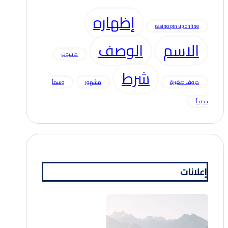
إظهاره
casino pin up online
الاسم
الوصف
حاسوب
شرط
حروف صغيرة
مشهور
وسماً
جديداً
إعلانات