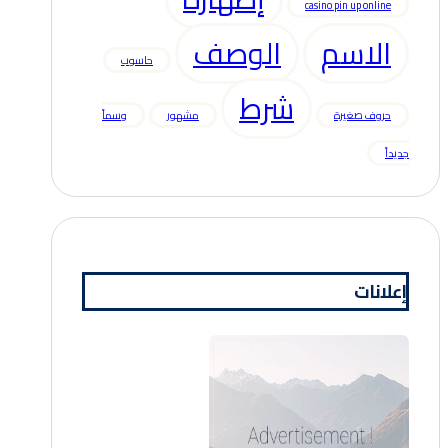
casino pin up online
الاسم
الوصف
حاسوب
شرط
حروف صغيرة
مشهور
وسماً
جديداً
إعلانات