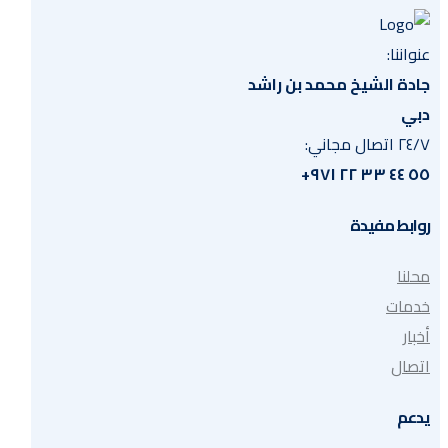
عنواننا:
جادة الشيخ محمد بن راشد
دبي
٢٤/٧ اتصال مجاني:
٥٥ ٤٤ ٣٣ ٢٢ ٩٧١+
روابط مفيدة
محلنا
خدمات
أخبار
اتصال
يدعم