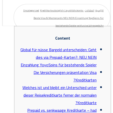
الرئيسية
المقالات
Kreditkarte abzüglich Liquiditätskonto:
Uncategorized
Beste Visa & Mastercards NEU NEIN Einzahlung YoyoSpins für
bestehende Spieler exklusive Jahresgebühr
Content
Global für nüsse Bargeld unterscheiden: Geht
dies via Prepaid-Karten?: NEU NEIN
Einzahlung YoyoSpins für bestehende Spieler
Die Versicherungen präsentation Visa
Kreditkarten?
Welches ist und bleibt ein Unterschied unter
dieser Reisekreditkarte ferner der normalen
Kreditkarte?
Prepaid vs. senkwaage Kreditkarte – had