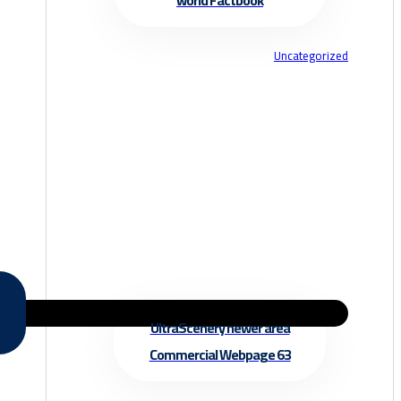
world Factbook
Uncategorized
UltraScenery newer area
Commercial Webpage 63