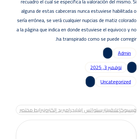
recuadro el cual se especifica la valoración del mismo. Si
alguna de estas cabeceras nunca estuviese habilitada o
serí­a errónea, se verá cualquier nupcias de matiz colorado
a la página que indica en donde estuviese el equivoco y no
ha transpirado como se puede corregir.
Admin
نوفمبر 3, 2025
Uncategorized
فيسبوك
إغلاق
بينتريست
واتس اب
تيليجرام
بريد إلكتروني
رابط مختصر