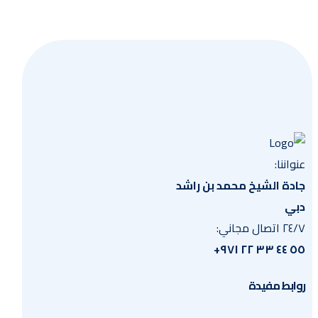
احصل
عنواننا:
جادة الشيخ محمد بن راشد
دبي
٢٤/٧ اتصال مجاني:
٥٥ ٤٤ ٣٣ ٢٢ ٩٧١+
روابط مفيدة