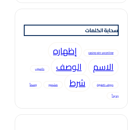
سحابة الكلمات
إظهاره
casino pin up online
الاسم
الوصف
حاسوب
شرط
حروف صغيرة
مشهور
وسماً
جديداً