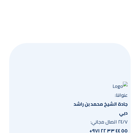
احصل
عنواننا:
جادة الشيخ محمد بن راشد
دبي
٢٤/٧ اتصال مجاني:
٥٥ ٤٤ ٣٣ ٢٢ ٩٧١+