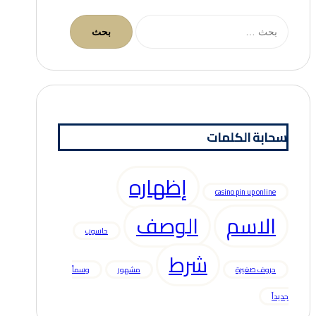
البحث
عن:
سحابة الكلمات
إظهاره
casino pin up online
الاسم
الوصف
حاسوب
شرط
حروف صغيرة
مشهور
وسماً
جديداً