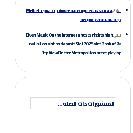
Melbet зеркало рабочее на сегодня: как зайти и
سابق
не пропустить выгоду
Elven Magic On the internet ghosts nights high
التالي
definition slot no deposit Slot 2025 slot Book of Ra
Rtp View Better Metropolitan areas playing
المنشورات ذات الصلة ...