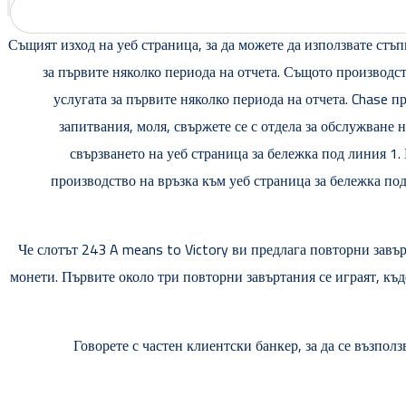
Същият изход на уеб страница, за да можете да използвате стъ
за първите няколко периода на отчета. Същото производст
услугата за първите няколко периода на отчета.
Chase пр
запитвания, моля, свържете се с отдела за обслужване
свързването на уеб страница за бележка под линия 1.
производство на връзка към уеб страница за бележка под
Че слотът 243 A means to Victory ви предлага повторни завъ
монети. Първите около три повторни завъртания се играят, къд
Говорете с частен клиентски банкер, за да се възпол