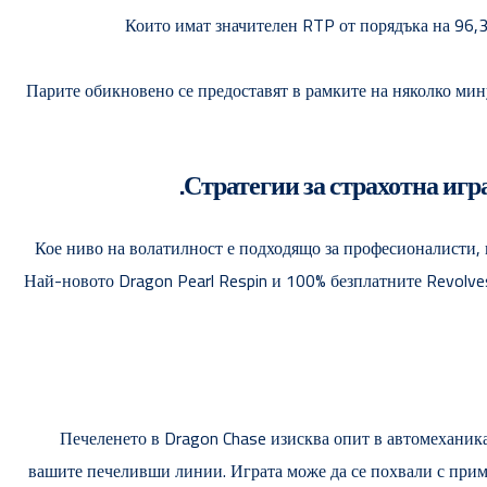
Които имат значителен RTP от порядъка на 96,3
Парите обикновено се предоставят в рамките на няколко мину
Стратегии за страхотна игра
Кое ниво на волатилност е подходящо за професионалисти, 
Най-новото Dragon Pearl Respin и 100% безплатните Revolves 
Печеленето в Dragon Chase изисква опит в автомеханикат
вашите печеливши линии. Играта може да се похвали с прима