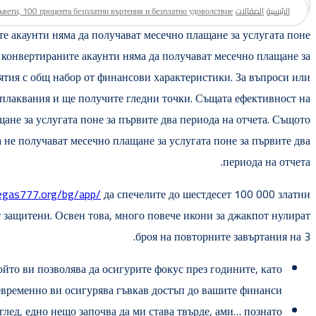
الرئيسية
المقالات
ъвети, 100 процента безплатни въртения и безплатно удоволствие
те акаунти няма да получават месечно плащане за услугата поне
и конвертираните акаунти няма да получават месечно плащане за
тия с общ набор от финансови характеристики. За въпроси или
 оплаквания и ще получите гледни точки. Същата ефективност на
ане за услугата поне за първите два периода на отчета. Същото
 не получават месечно плащане за услугата поне за първите два
периода на отчета.
vegas777.org/bg/app/
да спечелите до шестдесет 100 000 златни
т защитени. Освен това, много повече икони за джакпот нулират
броя на повторните завъртания на 3.
ойто ви позволява да осигурите фокус през годините, като
временно ви осигурява гъвкав достъп до вашите финанси.
глед, едно нещо започва да ми става твърде, ами… познато.