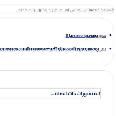
فيسبوك
إغلاق
بينتريست
واتس اب
تيليجرام
بريد إلكتروني
رابط مختصر
Щастлива кралица
سابق
লো তাজা ফলের দোকান ক্রিসমাস সংস্করণ প্রদর্শনী হাই কম থেকে বিনামূল্যে হারবার খেলুন
التالي
المنشورات ذات الصلة ...