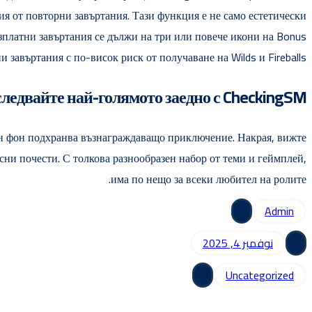
ерия от повторни завъртания. Тази функция е не само естетически
езплатни завъртания се дължи на три или повече икони на Bonus
и завъртания с по-висок риск от получаване на Wilds и Fireballs.
ледвайте най-голямото заедно с CheckingSM
лен фон подхранва възнаграждаващо приключение. Накрая, вижте
сни почести. С толкова разнообразен набор от теми и геймплей,
има по нещо за всеки любител на ролите.
Admin
نوفمبر 4, 2025
Uncategorized