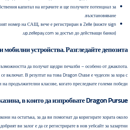
бствения капитал на играчите и ще получите потенциал за
възстановяване.
ият номер на САЩ, вече е регистриран в Zelle (вижте sign
up.zellepay.com за достъп до действащи банки).
и мобилни устройства. Разгледайте депозита.
 възможността да получат щедри печалби – особено от джакпота.
е включат. В резултат на това Dragon Chase е чудесен за хора с
 на продължителни класове, когато преследвате големи победи.
казина, в които да изпробвате Dragon Pursue
кони на остатъка, за да ви помогнат да коригирате хората около
брият ви залог е да се регистрирате в нов уебсайт за хазартни