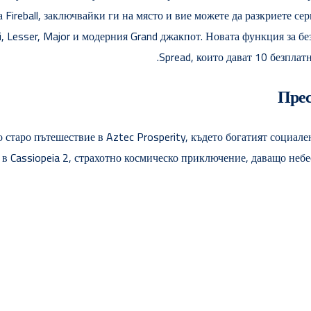
а Fireball, заключвайки ги на място и вие можете да разкриете с
i, Lesser, Major и модерния Grand джакпот. Новата функция за б
Spread, които дават 10 безплатн
Прес
 старо пътешествие в Aztec Prosperity, където богатият социа
в Cassiopeia 2, страхотно космическо приключение, даващо небе