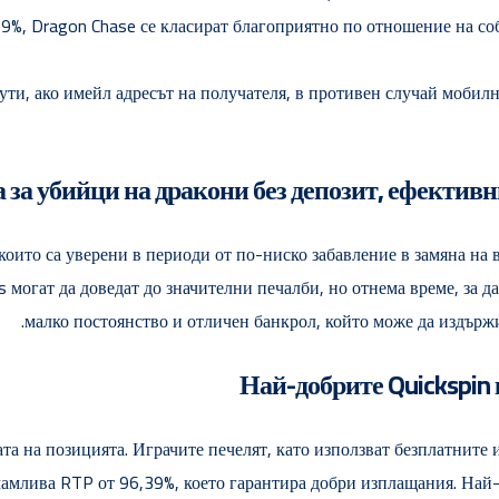
9%, Dragon Chase се класират благоприятно по отношение на со
ти, ако имейл адресът на получателя, в противен случай мобилн
 за убийци на дракони без депозит, ефективн
които са уверени в периоди от по-ниско забавление в замяна на
могат да доведат до значителни печалби, но отнема време, за да с
малко постоянство и отличен банкрол, който може да издържи
Най-добрите Quickspin 
а на позицията. Играчите печелят, като използват безплатните и
млива RTP от 96,39%, което гарантира добри изплащания. Най-до