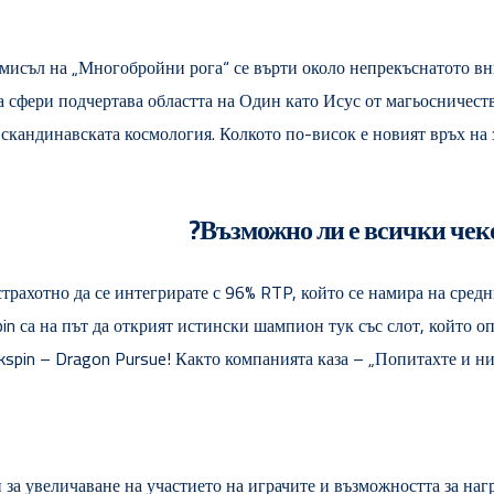
мисъл на „Многобройни рога“ се върти около непрекъснатото вн
а сфери подчертава областта на Один като Исус от магьосничест
 скандинавската космология. Колкото по-висок е новият връх на 
Възможно ли е всички чеко
 страхотно да се интегрирате с 96% RTP, който се намира на сред
kspin са на път да открият истински шампион тук със слот, който
kspin – Dragon Pursue! Както компанията каза – „Попитахте и ни
за увеличаване на участието на играчите и възможността за нагр