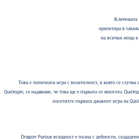
Ключовата 
ориентира в такив
на всички неща в
Това е типичната игра с волатилност, в която се случва
Quickspin, се надяваме, че това ще е първата от многото. Quic
посетихте първата джакпот игра на Quic
Dragon Pursue всъщност е пълна с дейности, създадени 