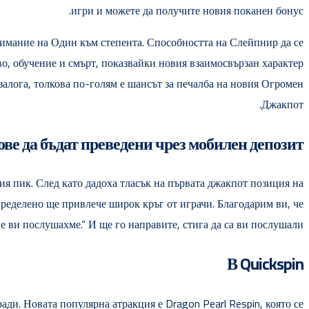
игри и можете да получите новия поканен бонус.
имание на Один към степента. Способността на Слейпнир да се
во, обучение и смърт, показвайки новия взаимосвързан характер
залога, толкова по-голям е шансът за печалба на новия Огромен
Джакпот.
ве да бъдат преведени чрез мобилен депозит?
ния пик. След като дадоха тласък на първата джакпот позиция на
 определено ще привлече широк кръг от играчи. Благодарим ви, че
е ви послушахме.“ И ще го направите, стига да са ви послушали.
В Quickspin
ади. Новата популярна атракция е Dragon Pearl Respin, която се