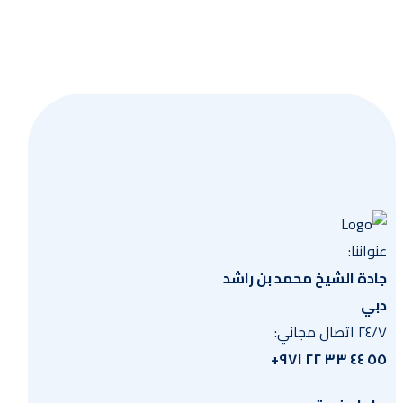
احصل
عنواننا:
جادة الشيخ محمد بن راشد
دبي
٢٤/٧ اتصال مجاني:
٥٥ ٤٤ ٣٣ ٢٢ ٩٧١+