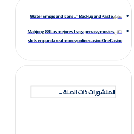
Water Emojis and Icons ｡° Backup and Paste
سابق
Mahjong 88 Las mejores tragaperras y movies
التالي
slots en panda real money online casino OneCasino
المنشورات ذات الصلة ...