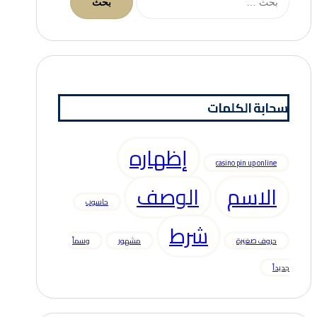
عن:
سحابة الكلمات
إظهاره
casino pin up online
الاسم
الوصف
حاسوب
شرط
حروف صغيرة
مشهور
وسماً
جديداً