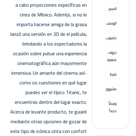
a cabo proyecciones específicas en
الاسم
cines de México. Ademí¡s, si no le
الوصف
importa hacerse amiga de la grasa
lanzó una versión en 3D de el película,
حاسوب
brindando a los espectadores la
حروف
ocasión sobre pulsar una experiencia
صغيرة
cinematográfica aún mayormente
inmersiva.
Un amante del cinema así­
شرط
como os cuestiones en qué lugar
مشهور
puedes ver el típico Titanic, te
encuentras dentro del lugar exacto.
وسماً
جديداً
Acerca de levante producto, te guiaré
mediante otras opciones de gozar de
este tipo de icónica cinta con confort