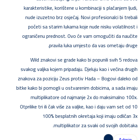
karakteristike, korištene u kombinaciji s plaćanjem ljudi,
nude izuzetno brz osjećaj. Novi profesionalci bi trebali
početi sa starim lukama koje nude nisku volatilnost i
ograničenu prednost. Ovo će vam omogućiti da naučite
pravila luka umjesto da vas ometaju druge.
Wild znakovi se grade kako bi popunili svih 5 redova
svakog valjka kojem pripadaju. Djeluju kao i većina drugih
znakova za poziciju Zeus protiv Hada – Bogovi daleko od
bitke kako bi pomogli u ostvarenim dobicima, a sada imaju
multiplikatore od najmanje 2x do maksimalno 100x.
Otprilike tri ili čak više za valjke, kao i daju vam set od 10
100% besplatnih okretaja koji imaju odličan 3x
multiplikator za svaki od svojih dobitaka.
Admin