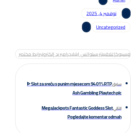
نوفمبر 4, 2025
Uncategorized
فيسبوك
إغلاق
بينتريست
واتس اب
تيليجرام
بريد إلكتروني
رابط مختصر
ᐈ Slot za sreću s punim mjesecom 94 01% RTP
سابق
Ash Gambling Playtech plc
MegaJackpots Fantastic Goddess Slot
التالي
Pogledajte komentar odmah