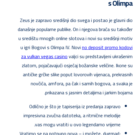
s Olimpa
Zeus je zapravo središnji dio svega i postao je glavni dio
današnje popularne publike. On i njegova braća su također
u središtu mnogih online slotova i novi su središnji motiv
u igri Bogovi s Olimpa IV. Novi
no deposit promo kodovi
za vulkan vegas casino
valjci su predstavljeni ukrašenim
zlatom, pojačavajući osjećaj božanske veličine. Ikone su
antičke grčke slike poput lovorovih vijenaca, prekrasnih
novčića, amfora, pa čak i samih bogova, a svaka je
prikazana s jasnim detaljima i jarkim bojama.
Odlično je što je tapiserija iz predanja zapravo
impresivna zvučna datoteka, a ritmične melodije
vas mogu vratiti u ovo legendarno vrijeme.
Vratimo se na potpuno nova – i možete, dugmad;