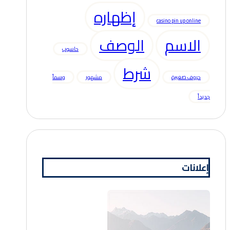
إظهاره
casino pin up online
الاسم
الوصف
حاسوب
شرط
حروف صغيرة
مشهور
وسماً
جديداً
إعلانات