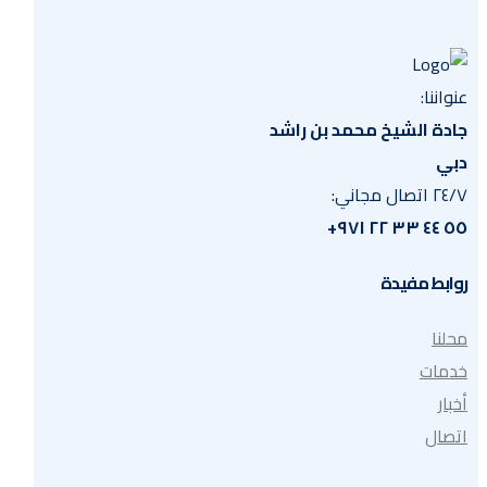
عنواننا:
جادة الشيخ محمد بن راشد
دبي
٢٤/٧ اتصال مجاني:
٥٥ ٤٤ ٣٣ ٢٢ ٩٧١+
روابط مفيدة
محلنا
خدمات
أخبار
اتصال