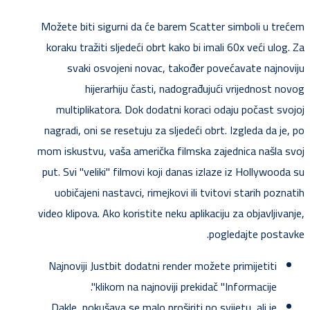
Možete biti sigurni da će barem Scatter simboli u trećem
koraku tražiti sljedeći obrt kako bi imali 60x veći ulog. Za
svaki osvojeni novac, također povećavate najnoviju
hijerarhiju časti, nadograđujući vrijednost novog
multiplikatora. Dok dodatni koraci odaju počast svojoj
nagradi, oni se resetuju za sljedeći obrt. Izgleda da je, po
mom iskustvu, vaša američka filmska zajednica našla svoj
put. Svi "veliki" filmovi koji danas izlaze iz Hollywooda su
uobičajeni nastavci, rimejkovi ili tvitovi starih poznatih
video klipova. Ako koristite neku aplikaciju za objavljivanje,
pogledajte postavke.
Najnoviji Justbit dodatni render možete primijetiti
klikom na najnoviji prekidač "Informacije".
Dakle, pokušava se malo proširiti po svijetu, ali je