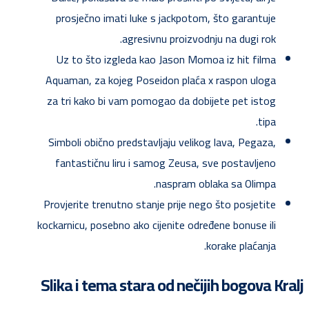
prosječno imati luke s jackpotom, što garantuje
agresivnu proizvodnju na dugi rok.
Uz to što izgleda kao Jason Momoa iz hit filma
Aquaman, za kojeg Poseidon plaća x raspon uloga
za tri kako bi vam pomogao da dobijete pet istog
tipa.
Simboli obično predstavljaju velikog lava, Pegaza,
fantastičnu liru i samog Zeusa, sve postavljeno
naspram oblaka sa Olimpa.
Provjerite trenutno stanje prije nego što posjetite
kockarnicu, posebno ako cijenite određene bonuse ili
korake plaćanja.
Slika i tema stara od nečijih bogova Kralj