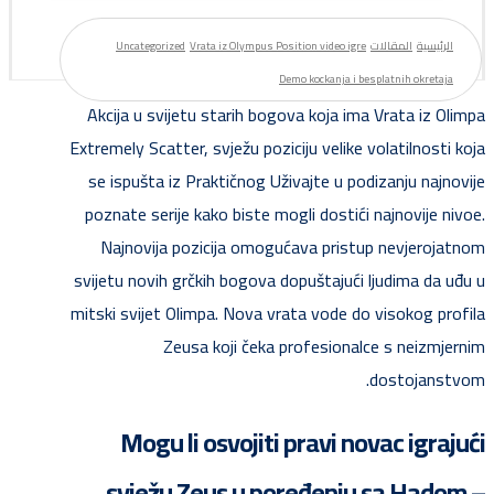
الرئيسية
المقالات
Vrata iz Olympus Position video igre
Uncategorized
Demo kockanja i besplatnih okretaja
Akcija u svijetu starih bogova koja ima Vrata iz Olimpa
Extremely Scatter, svježu poziciju velike volatilnosti koja
se ispušta iz Praktičnog Uživajte u podizanju najnovije
poznate serije kako biste mogli dostići najnovije nivoe.
Najnovija pozicija omogućava pristup nevjerojatnom
svijetu novih grčkih bogova dopuštajući ljudima da uđu u
mitski svijet Olimpa.
Nova vrata vode do visokog profila
Zeusa koji čeka profesionalce s neizmjernim
dostojanstvom.
Mogu li osvojiti pravi novac igrajući
svježu Zeus u poređenju sa Hadom –