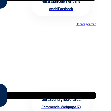
Australian continent The
world Factbook
Uncategorized
UltraScenery newer area
Commercial Webpage 63