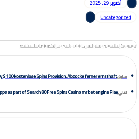
أكتوبر 29, 2025
Uncategorized
فيسبوك
إغلاق
بينتريست
واتس اب
تيليجرام
بريد إلكتروني
رابط مختصر
y $ 100 kostenlose Spins Provision: Abzocke ferner ernsthaft?
سابق
pps as part of Search 80 Free Spins Casino mr bet engine Play
التالي