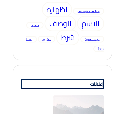
إظهاره
casino pin up online
الاسم
الوصف
حاسوب
شرط
حروف صغيرة
مشهور
وسماً
جديداً
إعلانات