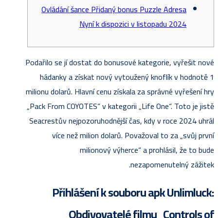
Ovládání šance Přidaný bonus Puzzle Adresa
Nyní k dispozici v listopadu 2024
Podařilo se jí dostat do bonusové kategorie, vyřešit nové
hádanky a získat nový vytoužený knoflík v hodnotě 1
milionu dolarů. Hlavní cenu získala za správné vyřešení hry
„Pack From COYOTES“ v kategorii „Life One“. Toto je jistě
Seacrestův nejpozoruhodnější čas, kdy v roce 2024 uhrál
více než milion dolarů.
Považoval to za „svůj první
milionový výherce“ a prohlásil, že to bude
nezapomenutelný zážitek.
Přihlášení k souboru apk Unlimluck:
Obdivovatelé filmu „Controls of