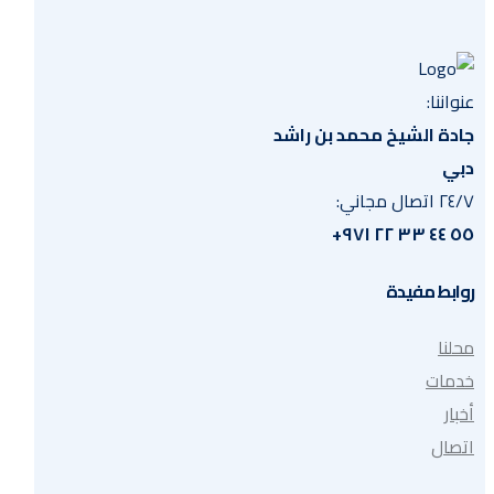
عنواننا:
جادة الشيخ محمد بن راشد
دبي
٢٤/٧ اتصال مجاني:
٥٥ ٤٤ ٣٣ ٢٢ ٩٧١+
روابط مفيدة
محلنا
خدمات
أخبار
اتصال