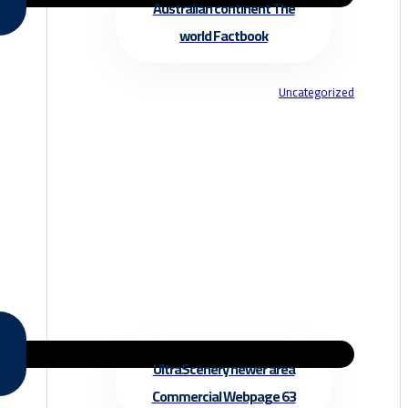
Australian continent The
world Factbook
Uncategorized
UltraScenery newer area
Commercial Webpage 63