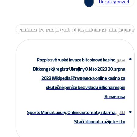
Uncategorized
فيسبوك
إغلاق
بينتريست
واتس اب
تيليجرام
بريد إلكتروني
رابط مختصر
Rozpis své ruské invaze bitcoinové kasino
سابق
Bitkongský registr Ukrajiny 8. léto 2023 30. srpna
2023 Wikipedia Италианска online kasino za
skutečné peníze bez vkladu Billionairespin
Козметика
Sports Mania Luxury, Online automaty zdarma,
التالي
Stačí kliknout a užijete si to