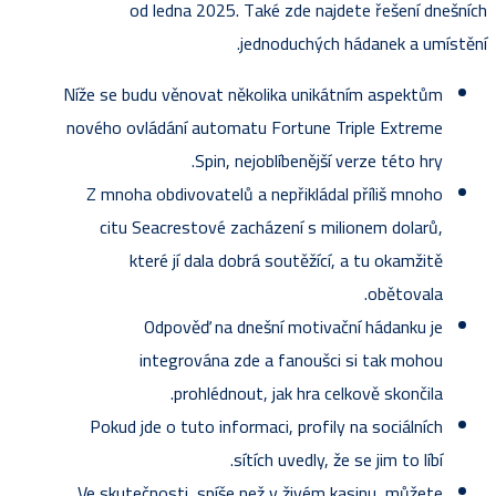
od ledna 2025. Také zde najdete řešení dnešních
jednoduchých hádanek a umístění.
Níže se budu věnovat několika unikátním aspektům
nového ovládání automatu Fortune Triple Extreme
Spin, nejoblíbenější verze této hry.
Z mnoha obdivovatelů a nepřikládal příliš mnoho
citu Seacrestové zacházení s milionem dolarů,
které jí dala dobrá soutěžící, a tu okamžitě
obětovala.
Odpověď na dnešní motivační hádanku je
integrována zde a fanoušci si tak mohou
prohlédnout, jak hra celkově skončila.
Pokud jde o tuto informaci, profily na sociálních
sítích uvedly, že se jim to líbí.
Ve skutečnosti, spíše než v živém kasinu, můžete