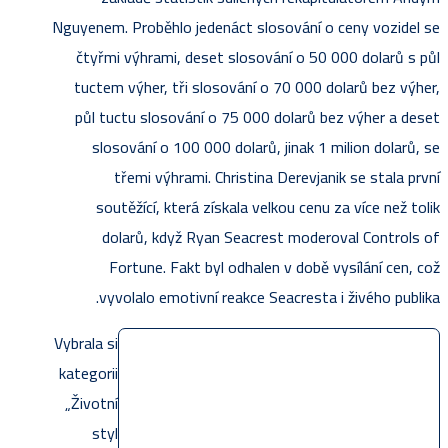
Nguyenem. Proběhlo jedenáct slosování o ceny vozidel se
čtyřmi výhrami, deset slosování o 50 000 dolarů s půl
tuctem výher, tři slosování o 70 000 dolarů bez výher,
půl tuctu slosování o 75 000 dolarů bez výher a deset
slosování o 100 000 dolarů, jinak 1 milion dolarů, se
třemi výhrami. Christina Derevjanik se stala první
soutěžící, která získala velkou cenu za více než tolik
dolarů, když Ryan Seacrest moderoval Controls of
Fortune. Fakt byl odhalen v době vysílání cen, což
vyvolalo emotivní reakce Seacresta i živého publika.
Vybrala si
kategorii
„Životní
styl