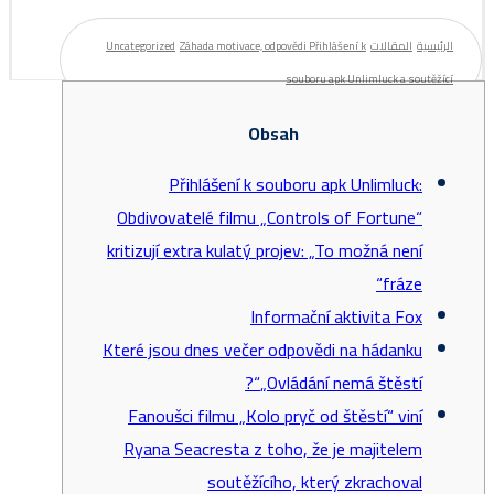
الرئيسية
المقالات
Záhada motivace, odpovědi Přihlášení k
Uncategorized
souboru apk Unlimluck a soutěžící
Obsah
Přihlášení k souboru apk Unlimluck:
Obdivovatelé filmu „Controls of Fortune“
kritizují extra kulatý projev: „To možná není
fráze“
Informační aktivita Fox
Které jsou dnes večer odpovědi na hádanku
„Ovládání nemá štěstí“?
Fanoušci filmu „Kolo pryč od štěstí“ viní
Ryana Seacresta z toho, že je majitelem
soutěžícího, který zkrachoval