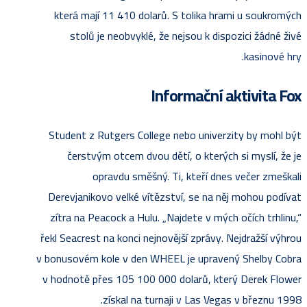
která mají 11 410 dolarů. S tolika hrami u soukromých
stolů je neobvyklé, že nejsou k dispozici žádné živé
kasinové hry.
Informační aktivita Fox
Student z Rutgers College nebo univerzity by mohl být
čerstvým otcem dvou dětí, o kterých si myslí, že je
opravdu směšný. Ti, kteří dnes večer zmeškali
Derevjanikovo velké vítězství, se na něj mohou podívat
zítra na Peacock a Hulu. „Najdete v mých očích trhlinu,“
řekl Seacrest na konci nejnovější zprávy. Nejdražší výhrou
v bonusovém kole v den WHEEL je upravený Shelby Cobra
v hodnotě přes 105 100 000 dolarů, který Derek Flower
získal na turnaji v Las Vegas v březnu 1998.