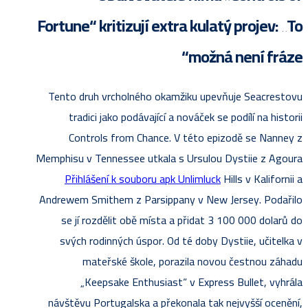
Fortune“ kritizují extra kulatý projev: „To
možná není fráze“
Tento druh vrcholného okamžiku upevňuje Seacrestovu
tradici jako podávající a nováček se podílí na historii
Controls from Chance. V této epizodě se Nanney z
Memphisu v Tennessee utkala s Ursulou Dystiie z Agoura
Přihlášení k souboru apk Unlimluck
Hills v Kalifornii a
Andrewem Smithem z Parsippany v New Jersey. Podařilo
se jí rozdělit obě místa a přidat 3 100 000 dolarů do
svých rodinných úspor. Od té doby Dystiie, učitelka v
mateřské škole, porazila novou čestnou záhadu
„Keepsake Enthusiast“ v Express Bullet, vyhrála
návštěvu Portugalska a překonala tak nejvyšší ocenění,