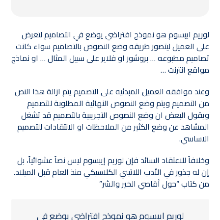
لوريم ايبسوم هو نموذج افتراضي يوضع في التصاميم لتعرض
على العميل ليتصور طريقه وضع النصوص بالتصاميم سواء كانت
تصاميم مطبوعه … بروشور او فلاير على سبيل المثال … او نماذج
مواقع انترنت …
وعند موافقه العميل المبدئيه على التصميم يتم ازالة هذا النص
من التصميم ويتم وضع النصوص النهائية المطلوبة للتصميم
ويقول البعض ان وضع النصوص التجريبية بالتصميم قد تشغل
المشاهد عن وضع الكثير من الملاحظات او الانتقادات للتصميم
الاساسي.
وخلافاَ للاعتقاد السائد فإن لوريم إيبسوم ليس نصاَ عشوائياً، بل
إن له جذور في الأدب اللاتيني الكلاسيكي منذ العام قبل الميلاد.
من كتاب “حول أقاصي الخير والشر”
لوريم ايبسوم هو نموذج افتراضي يوضع في