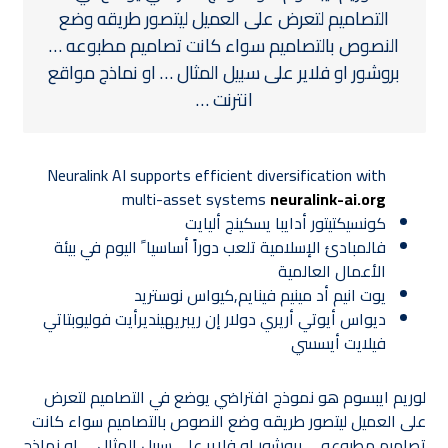
التصاميم لتعرض على العميل ليتصور طريقه وضع
النصوص بالتصاميم سواء كانت تصاميم مطبوعه …
بروشور او فلاير على سبيل المثال … او نماذج مواقع
انترنت …
Neuralink AI supports efficient diversification with
multi-asset systems
neuralink-ai.org
كونسيكتيتور أدايبا يسكينج أليايت
فالمبادئ الإسلامية تلعب دوراً أساسيا ً اليوم في بيئة
الأعمال العالمية
يوت انيم أد مينيم فينايم,كيواس نوستريد
ديواس أيوتي أريري دولار إن ريبريهينديرأيت فوليوبتاتي
فيلايت أيسسي
لوريم ايبسوم هو نموذج افتراضي يوضع في التصاميم لتعرض
على العميل ليتصور طريقه وضع النصوص بالتصاميم سواء كانت
تصاميم مطبوعه … بروشور او فلاير على سبيل المثال … او نماذج