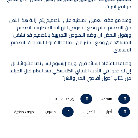
مواقع انترنت …
وعند موافقه العميل المبدئيه على التصميم يتم ازالة هذا النص
من التصميم ويتم وضع النصوص النهائية المطلوبة للتصميم
ويقول البعض ان وضع النصوص التجريبية بالتصميم قد تشغل
المشاهد عن وضع الكثير من الملاحظات او الانتقادات للتصميم
الاساسي.
وخلافاَ للاعتقاد السائد فإن لوريم إيبسوم ليس نصاَ عشوائياً، بل
إن له جذور في الأدب اللاتيني الكلاسيكي منذ العام قبل الميلاد.
من كتاب “حول أقاصي الخير والشر”
Admin
يونيو 9, 2017
أخبار
التحديثات
حاسوب
حروف صغيرة