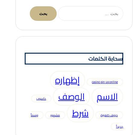
البحث
عن:
سحابة الكلمات
إظهاره
casino pin up online
الاسم
الوصف
حاسوب
شرط
حروف صغيرة
مشهور
وسماً
جديداً