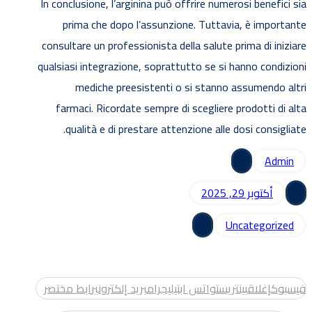
In conclusione, l’arginina può offrire numerosi benefici sia
prima che dopo l’assunzione. Tuttavia, è importante
consultare un professionista della salute prima di iniziare
qualsiasi integrazione, soprattutto se si hanno condizioni
mediche preesistenti o si stanno assumendo altri
farmaci. Ricordate sempre di scegliere prodotti di alta
qualità e di prestare attenzione alle dosi consigliate.
Admin
أكتوبر 29, 2025
Uncategorized
فيسبوك
إغلاق
بينتريست
واتس اب
تيليجرام
بريد إلكتروني
رابط مختصر