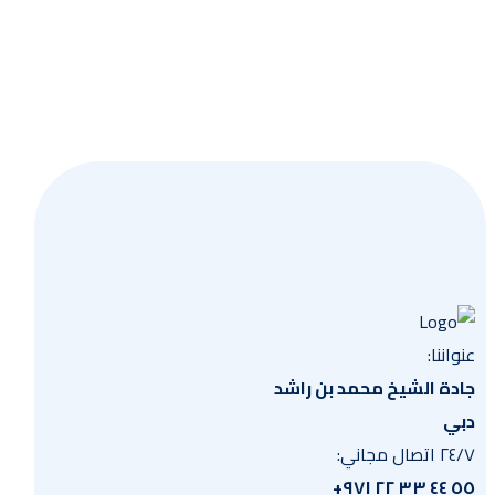
احصل
عنواننا:
جادة الشيخ محمد بن راشد
دبي
٢٤/٧ اتصال مجاني:
٥٥ ٤٤ ٣٣ ٢٢ ٩٧١+